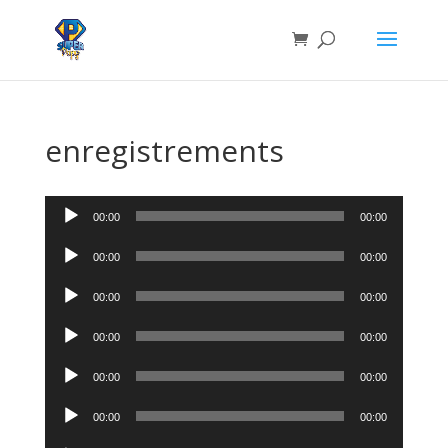
enregistrements
Lecteur
00:00
00:00
audio
Lecteur
00:00
00:00
audio
Lecteur
00:00
00:00
audio
Lecteur
00:00
00:00
audio
Lecteur
00:00
00:00
audio
Lecteur
00:00
00:00
audio
Lecteur